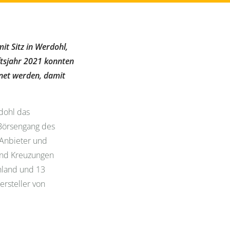
it Sitz in Werdohl,
ftsjahr 2021 konnten
net werden, damit
dohl das
Börsengang des
 Anbieter und
und Kreuzungen
chland und 13
ersteller von