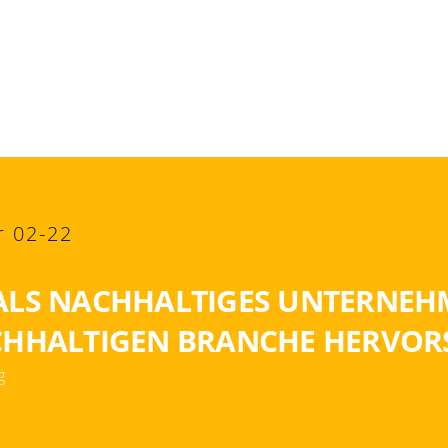
RAN?
Markt
Kompetenzen
Insights
Unter
 02-22
ALS NACHHALTIGES UNTERNEH
CHHALTIGEN BRANCHE HERVOR
g